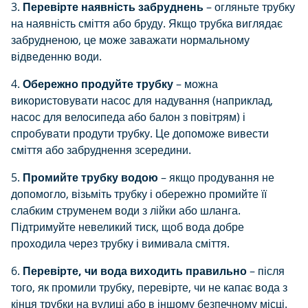
3.
Перевірте наявність забруднень
– огляньте трубку
на наявність сміття або бруду. Якщо трубка виглядає
забрудненою, це може заважати нормальному
відведенню води.
4.
Обережно продуйте трубку
– можна
використовувати насос для надування (наприклад,
насос для велосипеда або балон з повітрям) і
спробувати продути трубку. Це допоможе вивести
сміття або забруднення зсередини.
5.
Промийте трубку водою
– якщо продування не
допомогло, візьміть трубку і обережно промийте її
слабким струменем води з лійки або шланга.
Підтримуйте невеликий тиск, щоб вода добре
проходила через трубку і вимивала сміття.
6.
Перевірте, чи вода виходить правильно
– після
того, як промили трубку, перевірте, чи не капає вода з
кінця трубки на вулиці або в іншому безпечному місці.