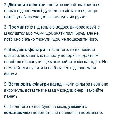
2.
Дістаньте фільтри
- вони зазвичай знаходяться
прямо під панеллю і дуже легко дістаються, якщо
потягнути їх за спеціальні виступи чи ручки.
3.
Промийте
їх під теплою водою, використовуйте
м’яку щітку або губку, щоб зняти пил і бруд, але не
потрібно сильно тиснути, щоб не пошкодити його.
4.
Висушіть фільтри
– після того, як ви помили
фільтри, покладіть їх на чисту поверхню і дайте їм
повністю висохнути. Це може зайняти кілька годин. Не
намагайтеся сушити їх на батареї, під сонцем чи
феном.
5.
Встановіть фільтри назад
– коли фільтри повністю
висохнуть, вставте їх назад у кондиціонер і закрийте
панель.
6.
Після того як все буде на місці,
увімкніть
кондиціонер
і перевірте, чи працює він нормально.